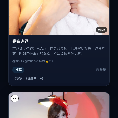
94:28
寒锋边界
群戏调度亮眼：六人以上同桌戏多场，信息密度极高，适合喜
欢「听对白破案」的观众；不建议边做饭边看。
93.1K
2015-01-02
7.5
推荐
香港
#惊悚
#连载中
+
3
KR