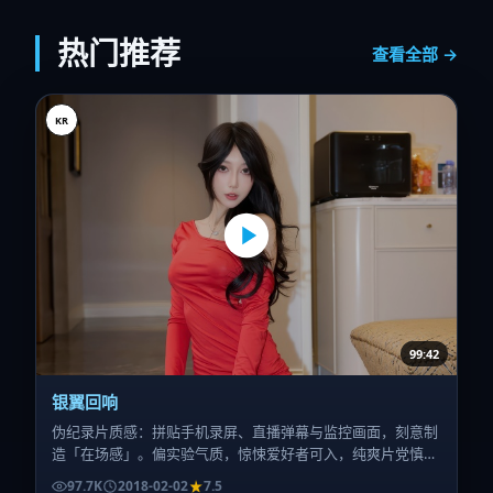
热门推荐
查看全部 →
KR
99:42
银翼回响
伪纪录片质感：拼贴手机录屏、直播弹幕与监控画面，刻意制
造「在场感」。偏实验气质，惊悚爱好者可入，纯爽片党慎
选。
97.7K
2018-02-02
7.5