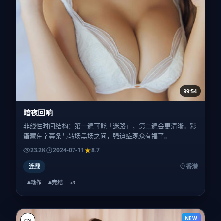
99:54
暗夜回响
非线性时间结构：第一遍可能「迷路」，第二遍会更清晰。彩
蛋藏在字幕条与转场黑场之间，强迫症观众有福了。
23.2K
2024-07-11
8.7
连载
香港
#动作
#完结
+
3
NEW
CN