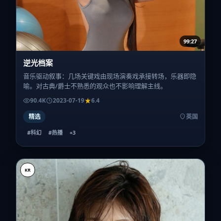
99:27
逆光档案
音乐驱动叙事：几场关键戏由现场演奏戏承接转场，乐器即隐
喻。对古典/爵士不熟悉的观众也不影响理解主线。
90.4K
2023-07-19
6.4
精选
英国
#科幻
#热播
+
3
KR