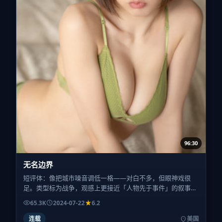
96:30
无名边界
短评体：像把城市噪音调低一格——对白不多，但眼神戏很
足。类型标为战争，观感上更接近「人物先于事件」的叙事选
择。
65.3K
2024-07-22
6.2
连载
美国