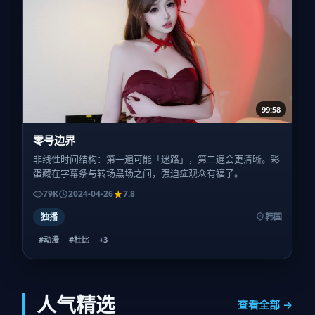
99:58
零号边界
非线性时间结构：第一遍可能「迷路」，第二遍会更清晰。彩
蛋藏在字幕条与转场黑场之间，强迫症观众有福了。
79K
2024-04-26
7.8
独播
韩国
#动漫
#杜比
+
3
人气精选
查看全部 →