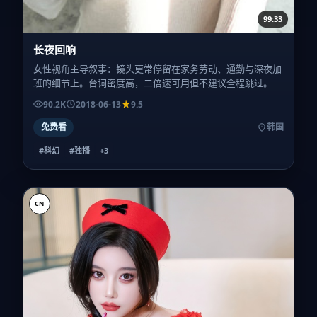
99:33
长夜回响
女性视角主导叙事：镜头更常停留在家务劳动、通勤与深夜加
班的细节上。台词密度高，二倍速可用但不建议全程跳过。
90.2K
2018-06-13
9.5
免费看
韩国
#科幻
#独播
+
3
CN