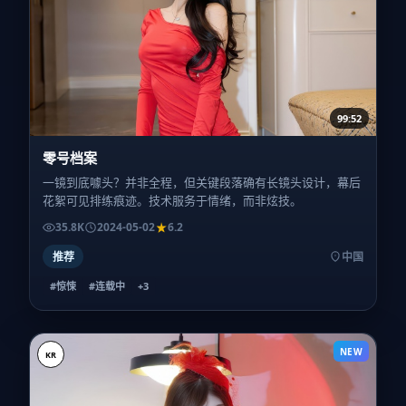
99:52
零号档案
一镜到底噱头？并非全程，但关键段落确有长镜头设计，幕后
花絮可见排练痕迹。技术服务于情绪，而非炫技。
35.8K
2024-05-02
6.2
推荐
中国
#惊悚
#连载中
+
3
NEW
KR