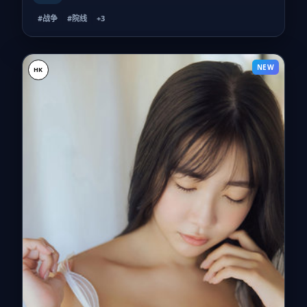
#战争
#院线
+
3
NEW
HK