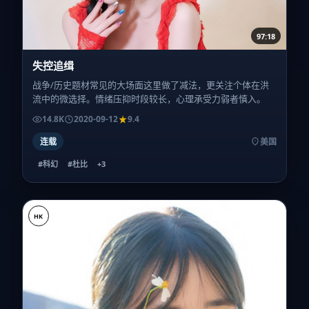
97:18
失控追缉
战争/历史题材常见的大场面这里做了减法，更关注个体在洪
流中的微选择。情绪压抑时段较长，心理承受力弱者慎入。
14.8K
2020-09-12
9.4
连载
美国
#科幻
#杜比
+
3
HK