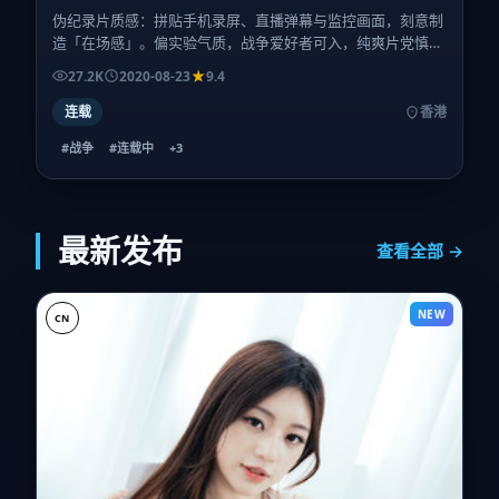
伪纪录片质感：拼贴手机录屏、直播弹幕与监控画面，刻意制
造「在场感」。偏实验气质，战争爱好者可入，纯爽片党慎
选。
27.2K
2020-08-23
9.4
连载
香港
#战争
#连载中
+
3
最新发布
查看全部 →
NEW
CN