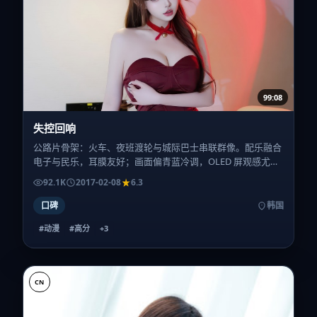
99:08
失控回响
公路片骨架：火车、夜班渡轮与城际巴士串联群像。配乐融合
电子与民乐，耳膜友好；画面偏青蓝冷调，OLED 屏观感尤
佳。
92.1K
2017-02-08
6.3
口碑
韩国
#动漫
#高分
+
3
CN