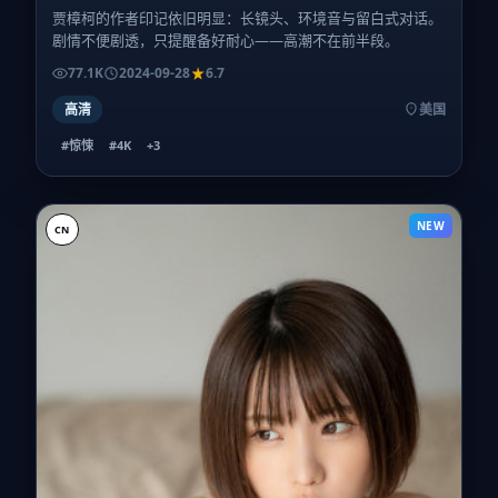
贾樟柯的作者印记依旧明显：长镜头、环境音与留白式对话。
剧情不便剧透，只提醒备好耐心——高潮不在前半段。
77.1K
2024-09-28
6.7
高清
美国
#惊悚
#4K
+
3
NEW
CN