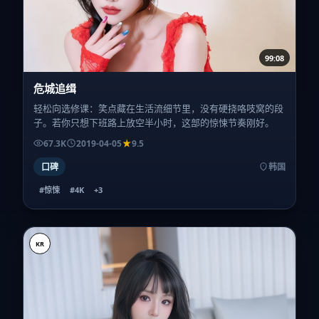
99:08
危城追缉
轻松向选修课：笑点藏在生活流细节里，没有硬挠咯吱窝的段
子。若你只想下班路上放空半小时，这部的惊悚节奏刚好。
67.3K
2019-04-05
9.5
口碑
韩国
#惊悚
#4K
+
3
KR