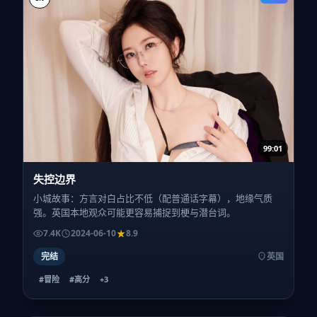
99:01
失控边界
小城故事：方言对白占比不低（配普通话字幕），地缘气质
强。英国本地观众可能更容易捕捉到梗与潜台词。
7.4K
2024-06-10
8.9
完结
英国
#冒险
#高分
+
3