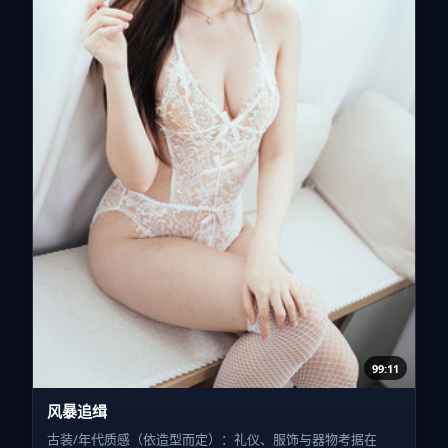
99:11
风暴追缉
古装/年代质感（依造型而定）：礼仪、服饰与器物考据在