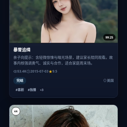
99:25
暴雪追缉
亲子向提示：含轻微惊悚与暗光场景，建议家长陪同观看。故
事内核强调勇气、诚实与合作，适合家庭周末场。
53.4K
2015-07-03
9.5
完结
美国
#喜剧
#独播
+
3
KR