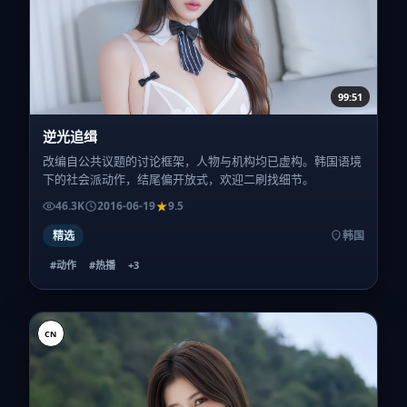
99:51
逆光追缉
改编自公共议题的讨论框架，人物与机构均已虚构。韩国语境
下的社会派动作，结尾偏开放式，欢迎二刷找细节。
46.3K
2016-06-19
9.5
精选
韩国
#动作
#热播
+
3
CN