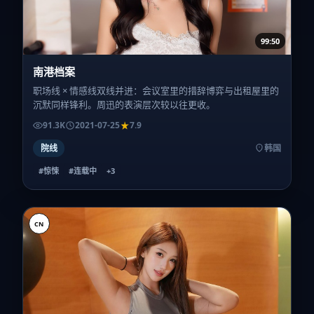
99:50
南港档案
职场线 × 情感线双线并进：会议室里的措辞博弈与出租屋里的
沉默同样锋利。周迅的表演层次较以往更收。
91.3K
2021-07-25
7.9
院线
韩国
#惊悚
#连载中
+
3
CN