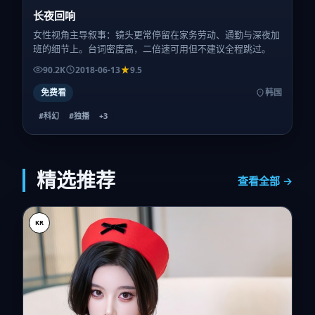
长夜回响
女性视角主导叙事：镜头更常停留在家务劳动、通勤与深夜加
班的细节上。台词密度高，二倍速可用但不建议全程跳过。
90.2K
2018-06-13
9.5
免费看
韩国
#科幻
#独播
+
3
精选推荐
查看全部 →
KR