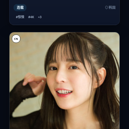
连载
韩国
#惊悚
#4K
+
3
CN