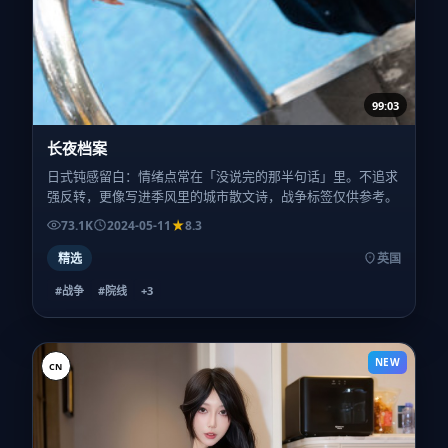
99:03
长夜档案
日式钝感留白：情绪点常在「没说完的那半句话」里。不追求
强反转，更像写进季风里的城市散文诗，战争标签仅供参考。
73.1K
2024-05-11
8.3
精选
英国
#战争
#院线
+
3
NEW
CN